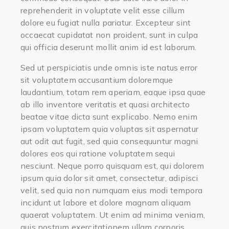
reprehenderit in voluptate velit esse cillum
dolore eu fugiat nulla pariatur. Excepteur sint
occaecat cupidatat non proident, sunt in culpa
qui officia deserunt mollit anim id est laborum.
Sed ut perspiciatis unde omnis iste natus error
sit voluptatem accusantium doloremque
laudantium, totam rem aperiam, eaque ipsa quae
ab illo inventore veritatis et quasi architecto
beatae vitae dicta sunt explicabo. Nemo enim
ipsam voluptatem quia voluptas sit aspernatur
aut odit aut fugit, sed quia consequuntur magni
dolores eos qui ratione voluptatem sequi
nesciunt. Neque porro quisquam est, qui dolorem
ipsum quia dolor sit amet, consectetur, adipisci
velit, sed quia non numquam eius modi tempora
incidunt ut labore et dolore magnam aliquam
quaerat voluptatem. Ut enim ad minima veniam,
quis nostrum exercitationem ullam corporis