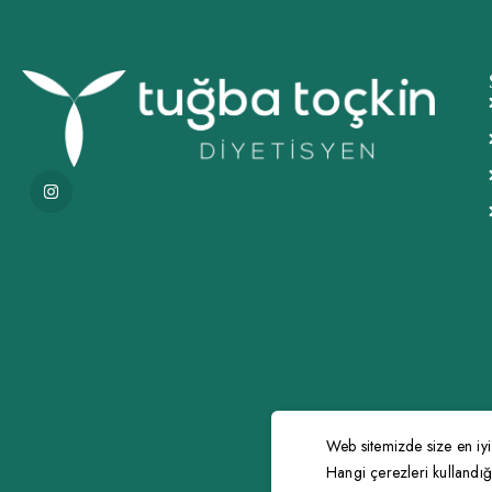
Web sitemizde size en iyi
Hangi çerezleri kullandı