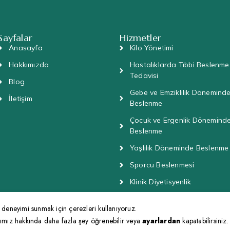
Sayfalar
Hizmetler
Anasayfa
Kilo Yönetimi
Hakkımızda
Hastalıklarda Tıbbi Beslenme
Tedavisi
Blog
Gebe ve Emziklilik Dönemind
İletişim
Beslenme
Çocuk ve Ergenlik Dönemind
Beslenme
Yaşlılık Döneminde Beslenme
Sporcu Beslenmesi
Klinik Diyetisyenlik
Yeme Davranış Bozuklukları
 deneyimi sunmak için çerezleri kullanıyoruz.
Toplu Beslenme Sistemleri
ğımız hakkında daha fazla şey öğrenebilir veya
ayarlardan
kapatabilirsiniz.