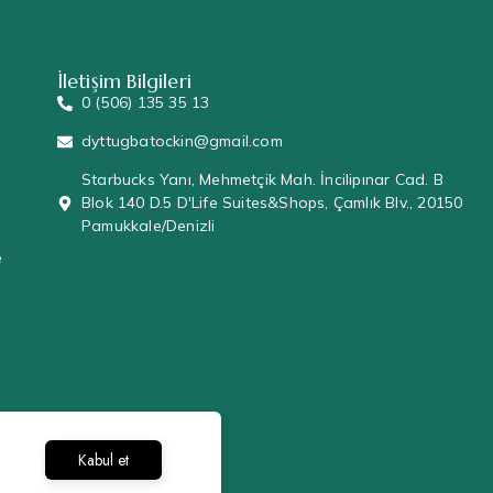
İletişim Bilgileri
0 (506) 135 35 13
dyttugbatockin@gmail.com
Starbucks Yanı, Mehmetçik Mah. İncilipınar Cad. B
e
Blok 140 D.5 D'Life Suites&Shops, Çamlık Blv., 20150
Pamukkale/Denizli
e
Kabul et